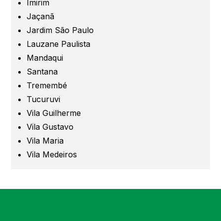
Imirim
Jaçanã
Santo André
Jardim São Paulo
Lauzane Paulista
São Caetano
Mandaqui
Santana
São Bernardo
Tremembé
Tucuruvi
Mogi das Cruzes
Vila Guilherme
Vila Gustavo
Barueri
Vila Maria
Vila Medeiros
Campinas
Região de Campinas