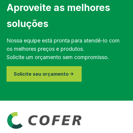
Região de Sorocaba
Aproveite as melhores
Região de Jundiaí
soluções
Região de Bragança Paulista
Nossa equipe está pronta para atendê-lo com
os melhores preços e produtos.
Região do Vale do Paraíba
Solicite um orçamento sem compromisso.
Região de Piracicaba
Solicite seu orçamento
Região de Paraibuna