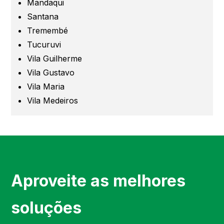
Mandaqui
Santana
São Bernardo
Tremembé
Tucuruvi
Mogi das Cruzes
Vila Guilherme
Vila Gustavo
Barueri
Vila Maria
Vila Medeiros
Campinas
Região de Campinas
Região de Sorocaba
Aproveite as melhores
Região de Jundiaí
soluções