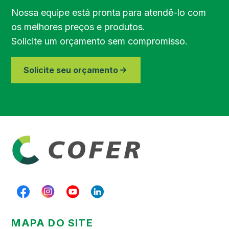
Região de Bragança Paulista
Nossa equipe está pronta para atendê-lo com
os melhores preços e produtos.
Região do Vale do Paraíba
Solicite um orçamento sem compromisso.
Região de Piracicaba
Solicite seu orçamento
Região de Paraibuna
MAPA DO SITE