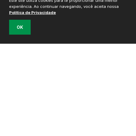
Este site utiliza cookies para te proporcionar uma melhor
Vergalhões
experiência. Ao continuar navegando, você aceita nossa
Política de Privacidade
Telas Soldadas
Espaçadores Treliçados
OK
Arames Recozidos
Pregos
Barras de Transferência
Corte e Dobra
Armados
NOSSO ESCRITÓRIO
Av. Francisco Rodrigues Filho, 1891
Vila Mogilar, Mogi das Cruzes - SP
CEP:
08773-380
Como chegar