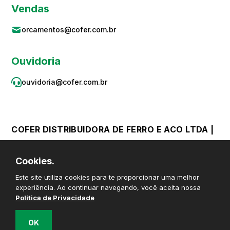
Vendas
orcamentos@cofer.com.br
Ouvidoria
ouvidoria@cofer.com.br
COFER DISTRIBUIDORA DE FERRO E ACO LTDA |
CNPJ 59.867.382/0001-06 © Todos os direitos
Cookies.
reservados
Este site utiliza cookies para te proporcionar uma melhor
experiência. Ao continuar navegando, você aceita nossa
Política de Privacidade
OK