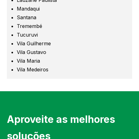
São Caetano
Mandaqui
Santana
São Bernardo
Tremembé
Tucuruvi
Mogi das Cruzes
Vila Guilherme
Vila Gustavo
Barueri
Vila Maria
Vila Medeiros
Campinas
Região de Campinas
Região de Sorocaba
Aproveite as melhores
Região de Jundiaí
soluções