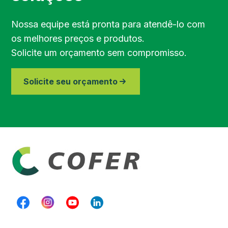
Região de Bragança Paulista
Nossa equipe está pronta para atendê-lo com
os melhores preços e produtos.
Região do Vale do Paraíba
Solicite um orçamento sem compromisso.
Região de Piracicaba
Solicite seu orçamento
Região de Paraibuna