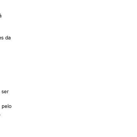
á
,
es da
 ser
 pelo
.