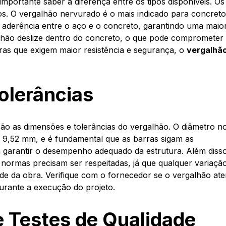
 importante saber a diferença entre os tipos disponíveis. Os
s. O vergalhão nervurado é o mais indicado para concret
aderência entre o aço e o concreto, garantindo uma maio
galhão deslize dentro do concreto, o que pode comprometer
bras que exigem maior resistência e segurança, o
vergalhão
olerâncias
são as dimensões e tolerâncias do vergalhão. O diâmetro n
9,52 mm, e é fundamental que as barras sigam as
 garantir o desempenho adequado da estrutura. Além disso
s normas precisam ser respeitadas, já que qualquer variaçã
ade da obra. Verifique com o fornecedor se o vergalhão at
durante a execução do projeto.
 e Testes de Qualidade