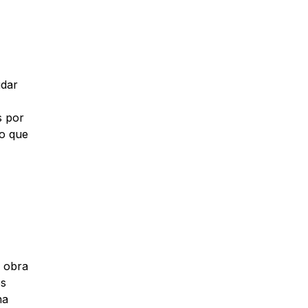
udar
s por
do que
r obra
es
na