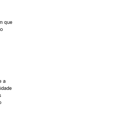
e
em que
 o
e a
midade
s
o