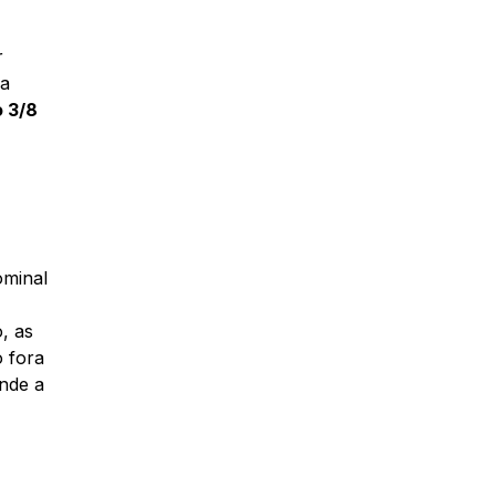
o
r
 a
 3/8
ominal
, as
o fora
ende a