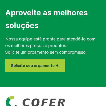
Região de Sorocaba
Aproveite as melhores
Região de Jundiaí
soluções
Região de Bragança Paulista
Nossa equipe está pronta para atendê-lo com
os melhores preços e produtos.
Região do Vale do Paraíba
Solicite um orçamento sem compromisso.
Região de Piracicaba
Solicite seu orçamento
Região de Paraibuna