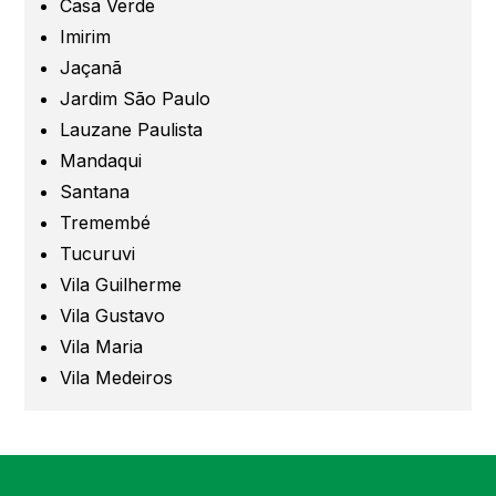
Guarulhos
Casa Verde
Imirim
Jaçanã
Santo André
Jardim São Paulo
Lauzane Paulista
São Caetano
Mandaqui
Santana
São Bernardo
Tremembé
Tucuruvi
Mogi das Cruzes
Vila Guilherme
Vila Gustavo
Barueri
Vila Maria
Vila Medeiros
Campinas
Região de Campinas