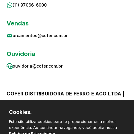
(11) 97066-6000
Vendas
orcamentos@cofer.com.br
Ouvidoria
ouvidoria@cofer.com.br
COFER DISTRIBUIDORA DE FERRO E ACO LTDA |
CNPJ 59.867.382/0001-06 © Todos os direitos
Cookies.
reservados
Este site utiliza cookies para te proporcionar uma melhor
experiência. Ao continuar navegando, você aceita nossa
Política de Privacidade