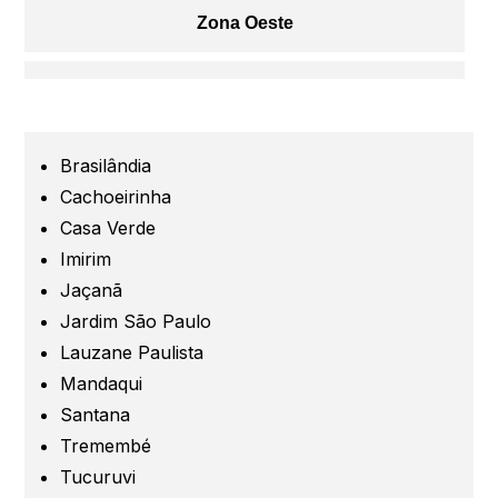
Zona Oeste
Centro
Grande São Paulo
Brasilândia
Cachoeirinha
Guarulhos
Casa Verde
Imirim
Jaçanã
Santo André
Jardim São Paulo
Lauzane Paulista
São Caetano
Mandaqui
Santana
São Bernardo
Tremembé
Tucuruvi
Mogi das Cruzes