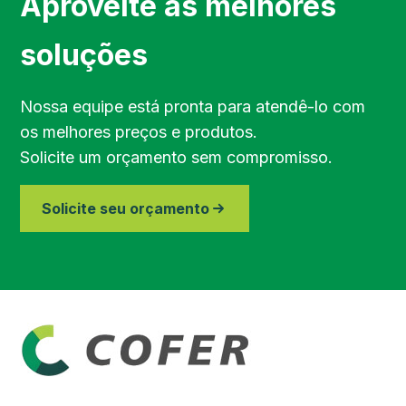
Aproveite as melhores
Região de Jundiaí
soluções
Região de Bragança Paulista
Nossa equipe está pronta para atendê-lo com
os melhores preços e produtos.
Região do Vale do Paraíba
Solicite um orçamento sem compromisso.
Região de Piracicaba
Solicite seu orçamento
Região de Paraibuna