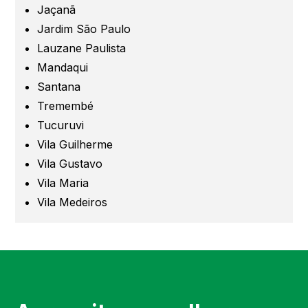
Jaçanã
Santo André
Jardim São Paulo
Lauzane Paulista
São Caetano
Mandaqui
Santana
São Bernardo
Tremembé
Tucuruvi
Mogi das Cruzes
Vila Guilherme
Vila Gustavo
Barueri
Vila Maria
Vila Medeiros
Campinas
Região de Campinas
Região de Sorocaba