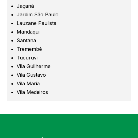
Jaçanã
Santo André
Jardim São Paulo
Lauzane Paulista
São Caetano
Mandaqui
Santana
São Bernardo
Tremembé
Tucuruvi
Mogi das Cruzes
Vila Guilherme
Vila Gustavo
Barueri
Vila Maria
Vila Medeiros
Campinas
Região de Campinas
Região de Sorocaba