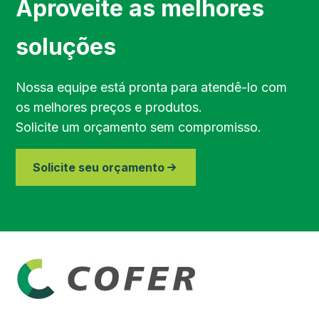
Aproveite as melhores
Região de Jundiaí
soluções
Região de Bragança Paulista
Nossa equipe está pronta para atendê-lo com
os melhores preços e produtos.
Região do Vale do Paraíba
Solicite um orçamento sem compromisso.
Região de Piracicaba
Solicite seu orçamento
Região de Paraibuna