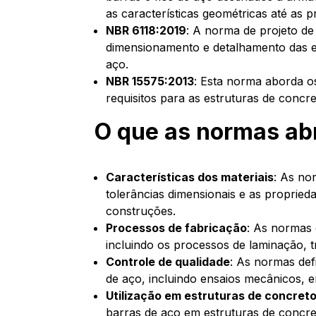
as características geométricas até as 
NBR 6118:2019
: A norma de projeto de
dimensionamento e detalhamento das es
aço.
NBR 15575:2013
: Esta norma aborda os
requisitos para as estruturas de concr
O que as normas a
Características dos materiais
: As no
tolerâncias dimensionais e as propried
construções.
Processos de fabricação
: As normas 
incluindo os processos de laminação, 
Controle de qualidade
: As normas def
de aço, incluindo ensaios mecânicos, 
Utilização em estruturas de concret
barras de aço em estruturas de concret