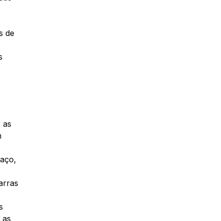
s de
s
 as
m
 aço,
arras
s
 as