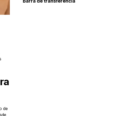
Barra de transferencia
s
s
ara
o de
esde