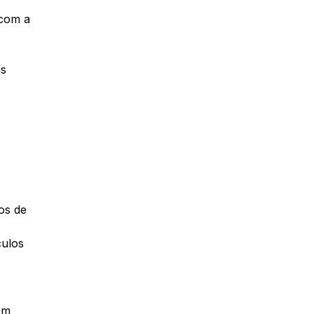
 com a
as
os de
culos
em