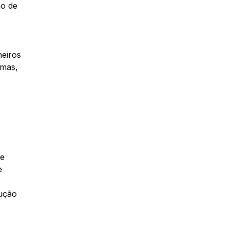
ão de
heiros
rmas,
de
e
rução