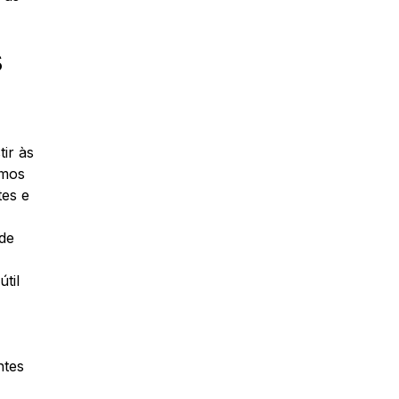
s
ir às
imos
tes e
ade
til
ntes