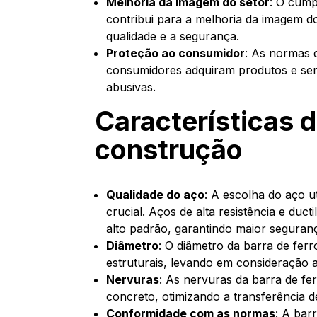
Melhoria da imagem do setor
: O cump
contribui para a melhoria da imagem 
qualidade e a segurança.
Proteção ao consumidor
: As normas 
consumidores adquiram produtos e serv
abusivas.
Características d
construção
Qualidade do aço
: A escolha do aço u
crucial. Aços de alta resistência e du
alto padrão, garantindo maior seguranç
Diâmetro
: O diâmetro da barra de fer
estruturais, levando em consideração a
Nervuras
: As nervuras da barra de f
concreto, otimizando a transferência d
Conformidade com as normas
: A bar