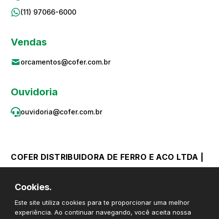
(11) 97066-6000
Vendas
orcamentos@cofer.com.br
Ouvidoria
ouvidoria@cofer.com.br
COFER DISTRIBUIDORA DE FERRO E ACO LTDA |
CNPJ 59.867.382/0001-06 © Todos os direitos
Cookies.
reservados
Este site utiliza cookies para te proporcionar uma melhor
experiência. Ao continuar navegando, você aceita nossa