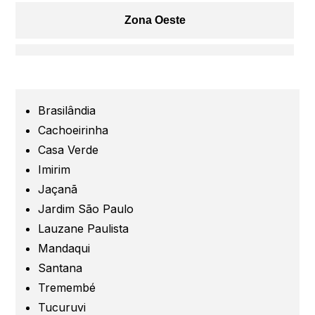
Zona Oeste
Centro
Grande São Paulo
Brasilândia
Cachoeirinha
Guarulhos
Casa Verde
Imirim
Jaçanã
Santo André
Jardim São Paulo
Lauzane Paulista
São Caetano
Mandaqui
Santana
São Bernardo
Tremembé
Tucuruvi