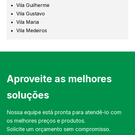
Mogi das Cruzes
Vila Guilherme
Vila Gustavo
Barueri
Vila Maria
Vila Medeiros
Campinas
Região de Campinas
Região de Sorocaba
Aproveite as melhores
Região de Jundiaí
soluções
Região de Bragança Paulista
Nossa equipe está pronta para atendê-lo com
os melhores preços e produtos.
Região do Vale do Paraíba
Solicite um orçamento sem compromisso.