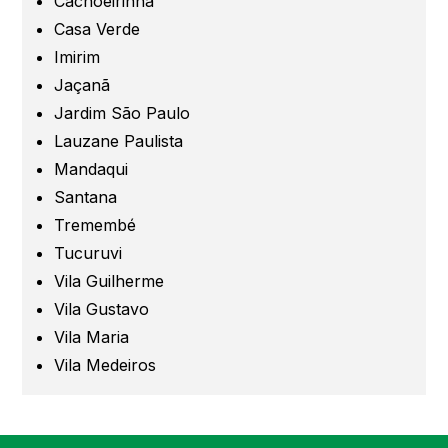
Cachoeirinha
Guarulhos
Casa Verde
Imirim
Jaçanã
Santo André
Jardim São Paulo
Lauzane Paulista
São Caetano
Mandaqui
Santana
São Bernardo
Tremembé
Tucuruvi
Mogi das Cruzes
Vila Guilherme
Vila Gustavo
Barueri
Vila Maria
Vila Medeiros
Campinas
Região de Campinas