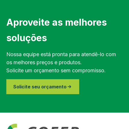
Região de Sorocaba
Aproveite as melhores
Região de Jundiaí
soluções
Região de Bragança Paulista
Nossa equipe está pronta para atendê-lo com
os melhores preços e produtos.
Região do Vale do Paraíba
Solicite um orçamento sem compromisso.
Região de Piracicaba
Solicite seu orçamento
Região de Paraibuna