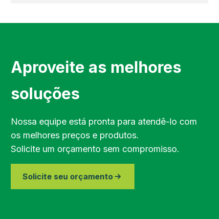
Região de Campinas
Região de Sorocaba
Aproveite as melhores
Região de Jundiaí
soluções
Região de Bragança Paulista
Nossa equipe está pronta para atendê-lo com
os melhores preços e produtos.
Região do Vale do Paraíba
Solicite um orçamento sem compromisso.
Região de Piracicaba
Solicite seu orçamento
Região de Paraibuna