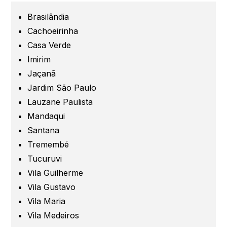
Grande São Paulo
Brasilândia
Cachoeirinha
Guarulhos
Casa Verde
Imirim
Jaçanã
Santo André
Jardim São Paulo
Lauzane Paulista
São Caetano
Mandaqui
Santana
São Bernardo
Tremembé
Tucuruvi
Mogi das Cruzes
Vila Guilherme
Vila Gustavo
Barueri
Vila Maria
Vila Medeiros
Campinas