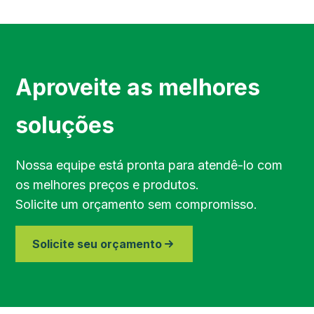
Região de Campinas
Região de Sorocaba
Aproveite as melhores
Região de Jundiaí
soluções
Região de Bragança Paulista
Nossa equipe está pronta para atendê-lo com
os melhores preços e produtos.
Região do Vale do Paraíba
Solicite um orçamento sem compromisso.
Região de Piracicaba
Solicite seu orçamento
Região de Paraibuna