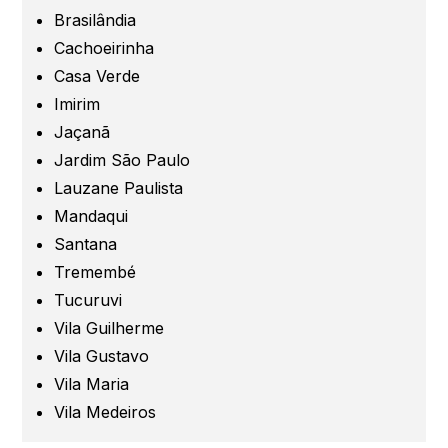
Grande São Paulo
Brasilândia
Cachoeirinha
Guarulhos
Casa Verde
Imirim
Jaçanã
Santo André
Jardim São Paulo
Lauzane Paulista
São Caetano
Mandaqui
Santana
São Bernardo
Tremembé
Tucuruvi
Mogi das Cruzes
Vila Guilherme
Vila Gustavo
Barueri
Vila Maria
Vila Medeiros
Campinas