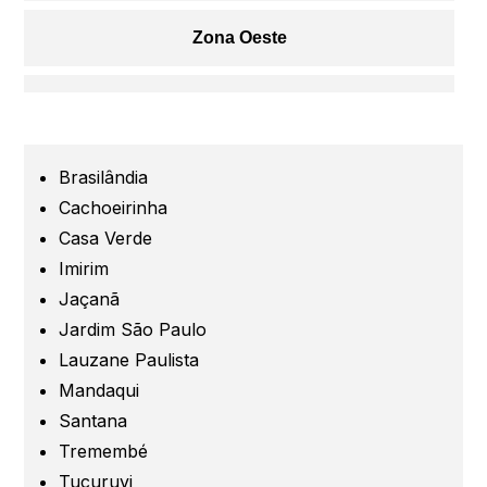
Zona Oeste
Centro
Grande São Paulo
Brasilândia
Cachoeirinha
Guarulhos
Casa Verde
Imirim
Jaçanã
Santo André
Jardim São Paulo
Lauzane Paulista
São Caetano
Mandaqui
Santana
São Bernardo
Tremembé
Tucuruvi