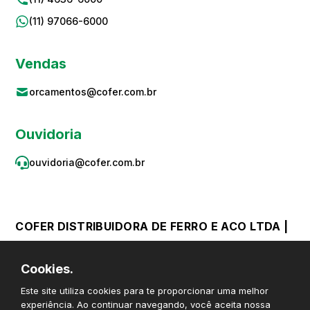
(11) 97066-6000
Vendas
orcamentos@cofer.com.br
Ouvidoria
ouvidoria@cofer.com.br
COFER DISTRIBUIDORA DE FERRO E ACO LTDA |
CNPJ 59.867.382/0001-06 © Todos os direitos
Cookies.
reservados
Este site utiliza cookies para te proporcionar uma melhor
experiência. Ao continuar navegando, você aceita nossa