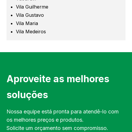
Mogi das Cruzes
Vila Guilherme
Vila Gustavo
Barueri
Vila Maria
Vila Medeiros
Campinas
Região de Campinas
Região de Sorocaba
Aproveite as melhores
Região de Jundiaí
soluções
Região de Bragança Paulista
Nossa equipe está pronta para atendê-lo com
os melhores preços e produtos.
Região do Vale do Paraíba
Solicite um orçamento sem compromisso.