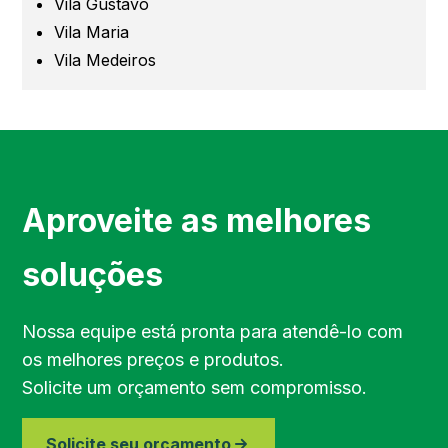
Vila Gustavo
Barueri
Vila Maria
Vila Medeiros
Campinas
Região de Campinas
Região de Sorocaba
Aproveite as melhores
Região de Jundiaí
soluções
Região de Bragança Paulista
Nossa equipe está pronta para atendê-lo com
os melhores preços e produtos.
Região do Vale do Paraíba
Solicite um orçamento sem compromisso.
Região de Piracicaba
Solicite seu orçamento