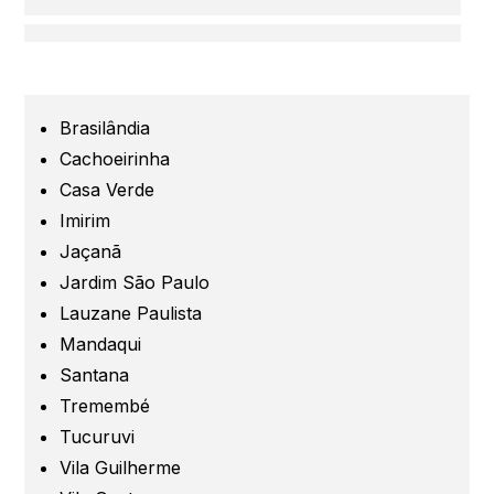
Centro
Grande São Paulo
Brasilândia
Cachoeirinha
Guarulhos
Casa Verde
Imirim
Jaçanã
Santo André
Jardim São Paulo
Lauzane Paulista
São Caetano
Mandaqui
Santana
São Bernardo
Tremembé
Tucuruvi
Mogi das Cruzes
Vila Guilherme