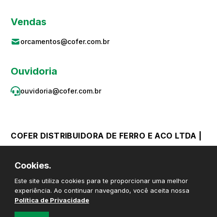
Vendas
orcamentos@cofer.com.br
Ouvidoria
ouvidoria@cofer.com.br
COFER DISTRIBUIDORA DE FERRO E ACO LTDA |
CNPJ 59.867.382/0001-06 © Todos os direitos
Cookies.
reservados
Este site utiliza cookies para te proporcionar uma melhor
experiência. Ao continuar navegando, você aceita nossa
Política de Privacidade